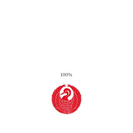
酒造りのこだわり
取扱店舗一覧
商品ラインナップ
会社案内
アクセス
蔵元直営ショップ
100
％
お問い合わせ
プライバシーポリシー
サイトマップ