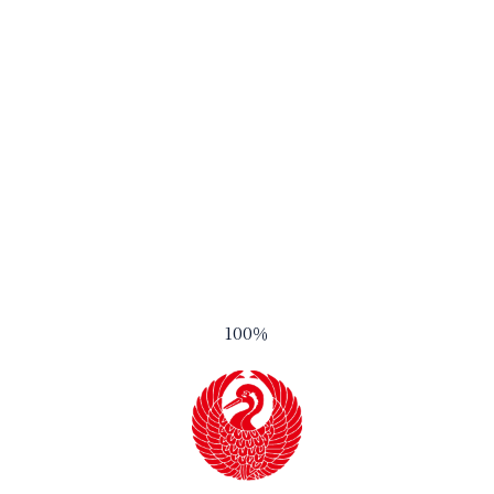
2021.06.15
御湖鶴とは
インターナショナルワインチャレンジゴー
ルドメダル純米吟醸トロフィー及びチャン
酒造りのこだわり
ピオンサケ（世界No.1）受賞のご報告
商品ラインナップ
2021.05.15
令和2年度全国新酒鑑評会入賞のご報告
会社案内
アクセス
1
2
3
4
100
％
お問い合わせ
プライバシーポリシー